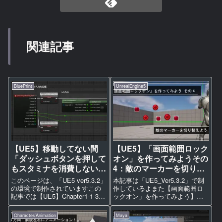
関連記事
BluePrint
UnrealEngine5
【UE5】移動してない間
【UE5】「画面範囲ロック
「ダッシュボタンを押して
オン」を作ってみようその
もスタミナを消費しない」
4：敵のマーカーを切り替
の実装方法【ゲーム制作】
えよう！【TPSシュータ
このページは、「UE5 ver5.3.2」
本記事は「UE5_Ver5.3.2」で制
ー】
の環境で制作されていますこの
作しているよまた【画面範囲ロ
記事では【UE5】Chapter1-1-3
ックオン」を作ってみよう】シ
ブースト（スタミナ）とダッシ
リーズは、一部記事が「有料」
ュしたらスタミナ消費を実装し
だよご理解のもと閲覧していっ
Character/Animation
Maya
よう！【ゲーム制作】にて、通
てねまた、前提条件として「射