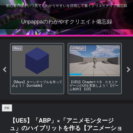
初心者の僕がいつ見てもわかりやすいを目指して書くクリエイティブ備忘録
Unpappaのわかやすクリエイト備忘録
Maya
UI/Widget
Ma
【Maya】ターンテーブルを作って
【UE5】Chapter1-1-5 スタミナ
【M
みよう！【turntable】
（イ
ゲージのUIを実装しよう！【ゲー
ン
ム制作】【UI】
リ
PR
【UE5】「ABP」×「アニメモンタージ
ュ」のハイブリットを作る【アニメーショ