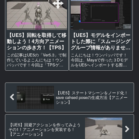
常のアクションゲームならある
撃システム」を実装する必要が
はずの移動して…
あるよまだしてないのなら下記
のU…
【UE5】回転を取得して移
【UE5】モデルをインポー
動しよう！4方向アニメー
トした際に「スムージング
ションの歩き方！【TPS】
グループ情報がありませ
ん」と表示された際の対処
この記事はUE5の「Ver5.3」で制
こんにちは！ウンパッパです！
法！【Maya】
作しているよこんにちは！ウン
今回は、Mayaで作った３Dモデ
パッパです！今回は「TPSゲー
ルをUE5へインポートする際に⇩
ム」で「エイム」をする際や
画像のように「このFBXシーン
「常に画面を正面に固定する」
にはスムージンググループ情報
際に移動時、4つの方向でアニメ
がありません。ファイルをエク
ーションをできるようにするよ
スポートする前に必ずFBX
また、今回はアニメーションの
Exporter プラグインの オ…
【UE5】ステートマシーンをノード化！
修正…
save cahsed poseの生成方法【アニメー
ション】
【UE5】回避アクションを作ってみよう
その1！アニメーションを実装する！
【アニメーション】