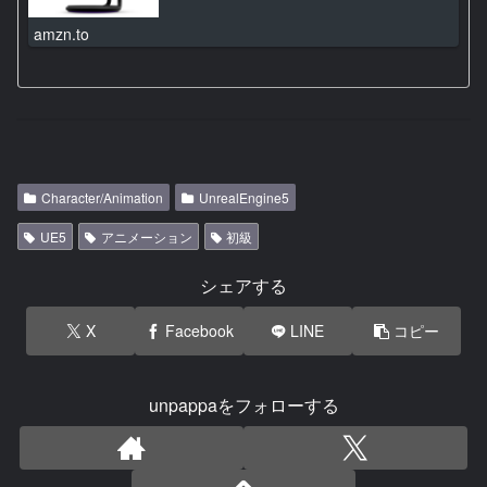
amzn.to
Character/Animation
UnrealEngine5
UE5
アニメーション
初級
シェアする
X
Facebook
LINE
コピー
unpappaをフォローする