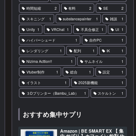
時間短縮
2
有料
2
SE
2
スキニング
1
substancepainter
1
雑談
1
Unity
1
VRChat
1
不具合修正
1
UI
1
ハイパーシェード
1
自作PC
1
レンダリング
1
配列
1
IK
1
Nizima Acttion!!
1
サムネイル
1
Vtuber制作
1
総合
1
設定
1
イラスト
1
2025新機能
1
３Dプリンター（Bambu_Lab）
1
スケルトン
1
おすすめ集中サプリ
Amazon | BE SMART EX 【 集
中 サプリ 】カフェイン 錠剤 仕