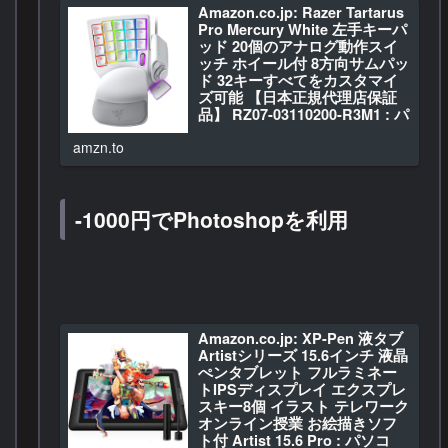
】 : パソコン・周辺機器
Amazon.co.jp: Razer Tartarus
Amazon.co.jp: Logico…
Pro Mercury White 左手キーパ
ッド 20個のアナログ動作スイ
ッチ ホイール付 8方向サムパッ
ド 32キーすべてをカスタマイ
ズ可能 【日本正規代理店保証
品】 RZ07-03110200-R3M1 : パ
ソコン・周辺機器
amzn.to
Amazon.co.jp: Razer …
-1000円でPhotoshopを利用
Amazon.co.jp: XP-Pen 液タブ
Artistシリーズ 15.6インチ 液晶
ぺンタブレット フルラミネー
トIPSディスプレイ エクスプレ
スキー8個 イラスト テレワーク
オンライン授業 お絵描きソフ
ト付 Artist 15.6 Pro : パソコ