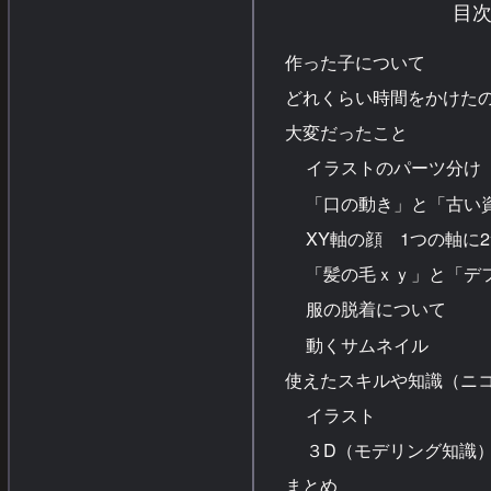
目
Amazon.co.jp: ロジクール …
作った子について
どれくらい時間をかけた
大変だったこと
イラストのパーツ分け
「口の動き」と「古い
XY軸の顔 1つの軸に
「髪の毛ｘｙ」と「デ
服の脱着について
動くサムネイル
使えたスキルや知識（ニ
イラスト
３D（モデリング知識
まとめ