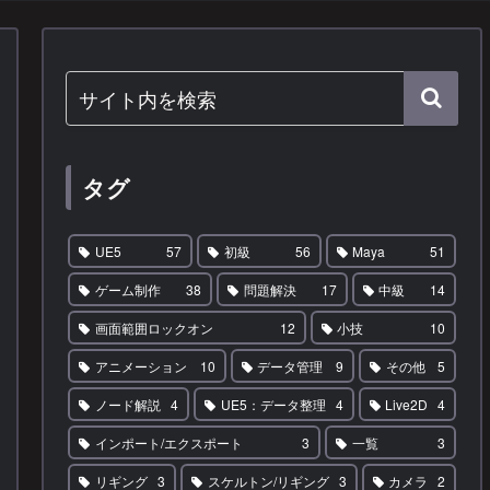
タグ
UE5
57
初級
56
Maya
51
ゲーム制作
38
問題解決
17
中級
14
画面範囲ロックオン
12
小技
10
アニメーション
10
データ管理
9
その他
5
ノード解説
4
UE5：データ整理
4
Live2D
4
インポート/エクスポート
3
一覧
3
リギング
3
スケルトン/リギング
3
カメラ
2