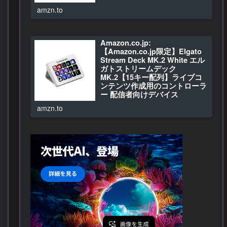
ン・周辺機器
amzn.to
Amazon.co.jp: XP-Pen…
Amazon.co.jp:
【Amazon.co.jp限定】Elgato
Stream Deck MK.2 White エル
ガトストリームデック
MK.2【15キー配列】ライブコ
ンテンツ作成用のコントローラ
ー 配信者向けデバイス
OBS/Twitch​/YouTube連携
amzn.to
Mac/PC対応 : パソコン・周辺
機器
Amazon.co.jp: 【Amazo…