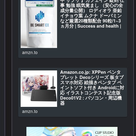
事 勉強 眠気覚まし （安心の全
成分量公開） ロディオラ 亜鉛
イチョウ葉 ムクナ ドーパミン
など厳選20種類配合 90粒/1~3
ヵ月分 | Success and health |
亜鉛
BE SMART EX 【 集中 サプリ…
amzn.to
Amazon.co.jp: XPPen ペンタ
ブレット Decoシリーズ 板タブ
スマホ対応 絵描きペンタブ ペ
イントソフト付き Androidに対
応 イラストコンテスト記念版
Deco01V2 : パソコン・周辺機
器
Amazon.co.jp: XPPen …
amzn.to