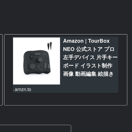
Amazon | TourBox
NEO 公式ストア プロ
左手デバイス 片手キー
ボード イラスト制作
画像 動画編集 絵描き
アニメ デザイン 絵師
amzn.to
カスタム マクロ ショ
ートカット ブラインド
操作 Clip Studio Paint
Illustrator DaVinci
Resolve Premiere
Lightroom