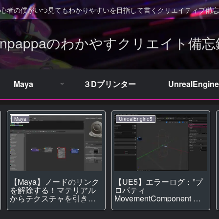
心者の僕がいつ見てもわかりやすいを目指して書くクリエイティブ備忘
Unpappaのわかやすクリエイト備忘
Maya
３Dプリンター
UnrealEngine
Maya
UnrealEngine5
【Maya】ノードのリンク
【UE5】エラーログ：”プ
を解除する！マテリアル
ロパティ
からテクスチャを引き剝
MovementComponent の
がす方法！【マテリア
読み取りを試行するため
ル】
のアクセスはありませ