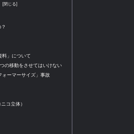
次
Photoshop 板タブ 液
タブ ペンタブ用 マウ
ス Windows/Mac対応
の？
| TOUR BOX | ペンタ
ブレット 通販
TourBox NEO 公式ストア プ
資料」について
ロ…
2つの移動をさせてはいけない
フォーマーサイズ」事故
コニコ立体）
）