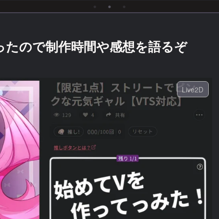
ん”と表示された場合の対
処法【不具合/バグ/エラ
ー】
作ったので制作時間や感想を語るぞ
Live2D