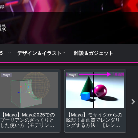
録
録
5
デザイン＆イラスト
雑談＆ガジェット
Maya
Maya
UI
【Maya】Maya2025での
【Maya】モザイクからの
【
ブーリアンのざっくりと
脱却！高画質でレンダリ
ス
した使い方【モデリン
ングする方法！【レンダ
装
グ】
リング】
作