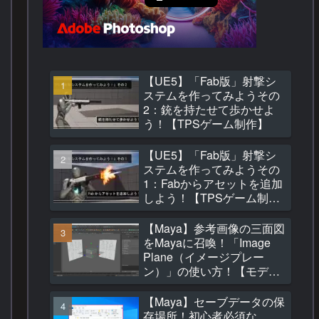
【UE5】「Fab版」射撃シ
ステムを作ってみようその
2：銃を持たせて歩かせよ
う！【TPSゲーム制作】
【UE5】「Fab版」射撃シ
ステムを作ってみようその
1：Fabからアセットを追加
しよう！【TPSゲーム制
作】
【Maya】参考画像の三面図
をMayaに召喚！「Image
Plane（イメージプレー
ン）」の使い方！【モデリ
ング】
【Maya】セーブデータの保
存場所！初心者必須な