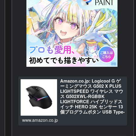
Amazon.co.jp: Logicool G ゲ
ーミングマウス G502 X PLUS
LIGHTSPEED ワイヤレス マウ
ス G502XWL-RGBBK
LIGHTFORCE ハイブリッドス
イッチ HERO 25K センサー 13
個プログラムボタン USB Type-
C 充電 LIGHTSYNC RGB
www.amazon.co.jp
POWERPLAY 対応 G502X ブラ
ック 国内正規品 【 ファイナル
ファンタジー XIV 推奨モデル