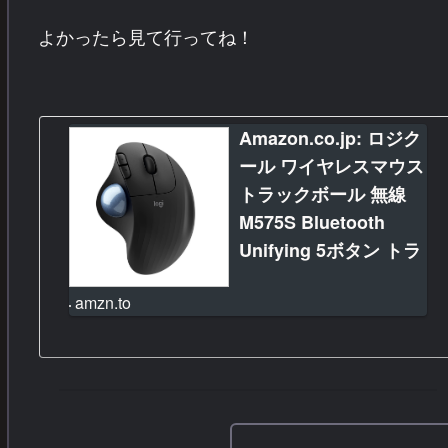
よかったら見て行ってね！
Amazon.co.jp: ロジク
ール ワイヤレスマウス
トラックボール 無線
M575S Bluetooth
Unifying 5ボタン トラ
ックボールマウス ワイ
amzn.to
ヤレス マウス
windows mac iPad
Chrome 電池寿命最大
24ケ月 M575 ブラック
国内正規品 : パソコ
ン・周辺機器