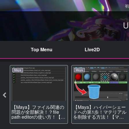
初
Top Menu
Live2D
Maya
Maya
【Maya】ファイル関連の
【Maya】ハイパーシェー
に
問題が全部解決！？file
ドへの第1歩！マテリアル
ア
path editorの使い方！【テ
を削除する方法！【マテ
方
クスチャ】
リアル】