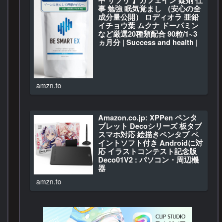
事 勉強 眠気覚まし （安心の全
成分量公開） ロディオラ 亜鉛
イチョウ葉 ムクナ ドーパミン
など厳選20種類配合 90粒/1~3
ヵ月分 | Success and health |
亜鉛
BE SMART EX 【 集中 サプリ…
amzn.to
Amazon.co.jp: XPPen ペンタ
ブレット Decoシリーズ 板タブ
スマホ対応 絵描きペンタブ ペ
イントソフト付き Androidに対
応 イラストコンテスト記念版
Deco01V2 : パソコン・周辺機
器
Amazon.co.jp: XPPen …
amzn.to