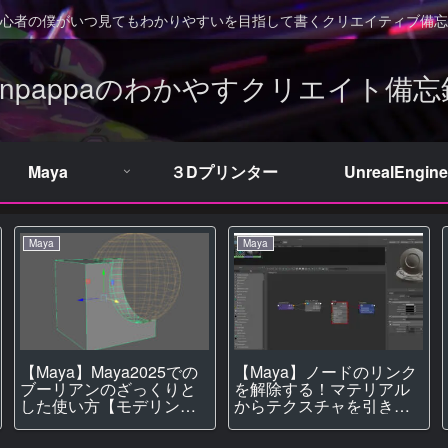
心者の僕がいつ見てもわかりやすいを目指して書くクリエイティブ備忘
Unpappaのわかやすクリエイト備忘
Maya
３Dプリンター
UnrealEngine
Maya
Maya
【Maya】Maya2025での
【Maya】ノードのリンク
ブーリアンのざっくりと
を解除する！マテリアル
した使い方【モデリン
からテクスチャを引き剝
グ】
がす方法！【マテリア
ル】