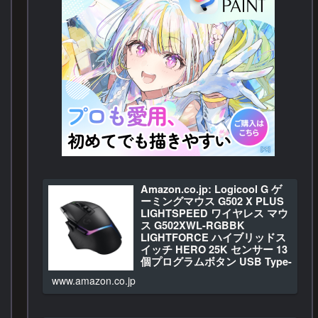
Amazon.co.jp: Logicool G ゲ
ーミングマウス G502 X PLUS
LIGHTSPEED ワイヤレス マウ
ス G502XWL-RGBBK
LIGHTFORCE ハイブリッドス
イッチ HERO 25K センサー 13
個プログラムボタン USB Type-
C 充電 LIGHTSYNC RGB
www.amazon.co.jp
POWERPLAY 対応 G502X ブラ
ック 国内正規品 【 ファイナル
ファンタジー XIV 推奨モデル