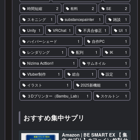
時間短縮
2
有料
2
SE
2
スキニング
1
substancepainter
1
雑談
1
Unity
1
VRChat
1
不具合修正
1
UI
1
ハイパーシェード
1
自作PC
1
レンダリング
1
配列
1
IK
1
Nizima Acttion!!
1
サムネイル
1
Vtuber制作
1
総合
1
設定
1
イラスト
1
2025新機能
1
３Dプリンター（Bambu_Lab）
1
スケルトン
1
おすすめ集中サプリ
Amazon | BE SMART EX 【 集
中 サプリ 】カフェイン 錠剤 仕