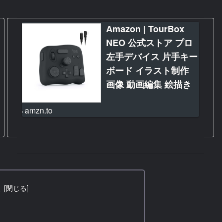
Amazon | TourBox
NEO 公式ストア プロ
左手デバイス 片手キー
ボード イラスト制作
画像 動画編集 絵描き
アニメ デザイン 絵師
amzn.to
カスタム マクロ ショ
ートカット ブラインド
操作 Clip Studio Paint
Illustrator DaVinci
Resolve Premiere
Lightroom
次
Photoshop 板タブ 液
タブ ペンタブ用 マウ
ト