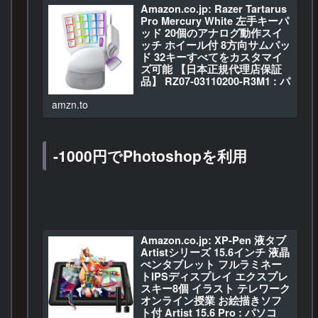
】 : パソコン・周辺機器
Amazon.co.jp: Razer Tartarus
Amazon.co.jp: Logico…
Pro Mercury White 左手キーパ
ッド 20個のアナログ動作スイ
ッチ ホイール付 8方向サムパッ
ド 32キーすべてをカスタマイ
ズ可能 【日本正規代理店保証
品】 RZ07-03110200-R3M1 : パ
ソコン・周辺機器
amzn.to
Amazon.co.jp: Razer …
-1000円でPhotoshopを利用
Amazon.co.jp: XP-Pen 液タブ
Artistシリーズ 15.6インチ 液晶
ぺンタブレット フルラミネー
トIPSディスプレイ エクスプレ
スキー8個 イラスト テレワーク
オンライン授業 お絵描きソフ
ト付 Artist 15.6 Pro : パソコ