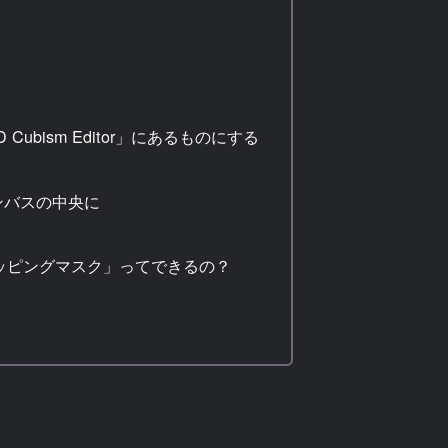
ス Windows/Mac対応
| TOUR BOX | ペンタ
ブレット 通販
TourBox NEO 公式ストア プ
ロ…
Cubism Editor」にあるものにする
ンバスの中央に
「クリッピングマスク」ってできるの？