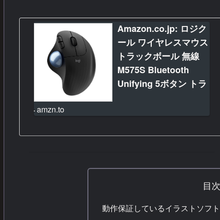
Amazon.co.jp: ロジク
ール ワイヤレスマウス
トラックボール 無線
M575S Bluetooth
Unifying 5ボタン トラ
ックボールマウス ワイ
amzn.to
ヤレス マウス
windows mac iPad
Chrome 電池寿命最大
24ケ月 M575 ブラック
国内正規品 : パソコ
ン・周辺機器
目
Amazon.co.jp: ロジクール …
動作保証しているイラストソフ