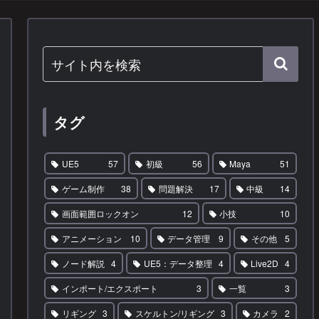
タグ
UE5
57
初級
56
Maya
51
ゲーム制作
38
問題解決
17
中級
14
画面範囲ロックオン
12
小技
10
アニメーション
10
データ管理
9
その他
5
ノード解説
4
UE5：データ整理
4
Live2D
4
インポート/エクスポート
3
一覧
3
リギング
3
スケルトン/リギング
3
カメラ
2