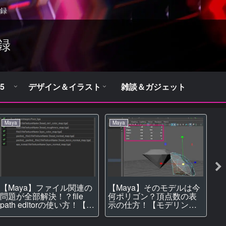
録
録
5
デザイン＆イラスト
雑談＆ガジェット
Maya
Maya
M
【Maya】ファイル関連の
【
【Maya】そのモデルは今
問題が全部解決！？file
を
何ポリゴン？頂点数の表
path editorの使い方！【テ
【t
示の仕方！【モデリン
クスチャ】
グ】