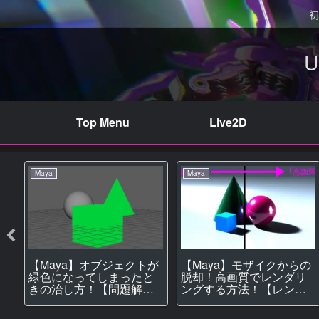
初
Top Menu
Live2D
Maya
Maya
【Maya】オブジェクトが
【Maya】モザイクからの
境
緑色になってしまったと
脱却！高画質でレンダリ
きの治し方！【問題解
ングする方法！【レンダ
決】
リング】