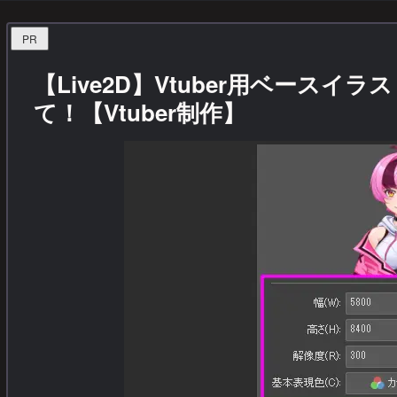
PR
【Live2D】Vtuber用ベース
て！【Vtuber制作】