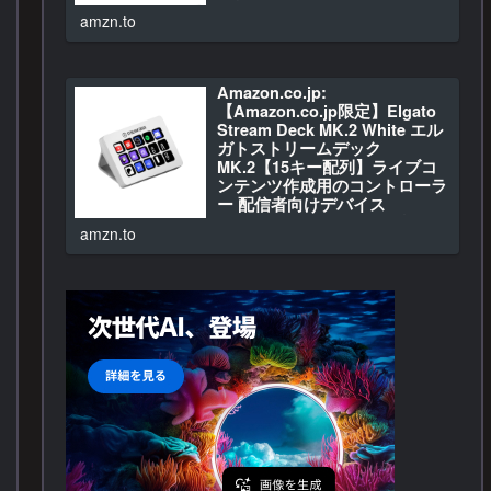
ン・周辺機器
amzn.to
Amazon.co.jp: XP-Pen…
Amazon.co.jp:
【Amazon.co.jp限定】Elgato
Stream Deck MK.2 White エル
ガトストリームデック
MK.2【15キー配列】ライブコ
ンテンツ作成用のコントローラ
ー 配信者向けデバイス
OBS/Twitch​/YouTube連携
amzn.to
Mac/PC対応 : パソコン・周辺
機器
Amazon.co.jp: 【Amazo…