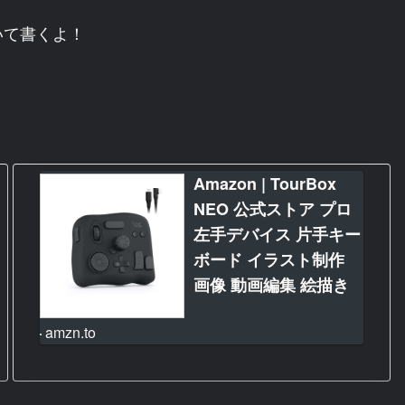
いて書くよ！
Amazon | TourBox
NEO 公式ストア プロ
左手デバイス 片手キー
ボード イラスト制作
画像 動画編集 絵描き
アニメ デザイン 絵師
amzn.to
カスタム マクロ ショ
ートカット ブラインド
操作 Clip Studio Paint