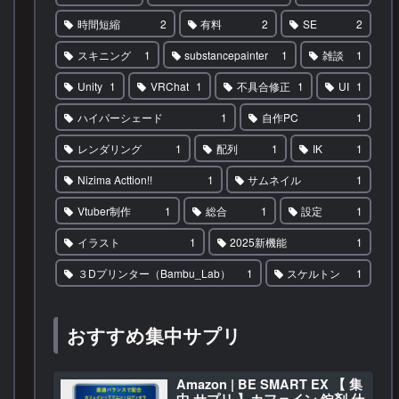
時間短縮
2
有料
2
SE
2
スキニング
1
substancepainter
1
雑談
1
Unity
1
VRChat
1
不具合修正
1
UI
1
ハイパーシェード
1
自作PC
1
レンダリング
1
配列
1
IK
1
Nizima Acttion!!
1
サムネイル
1
Vtuber制作
1
総合
1
設定
1
イラスト
1
2025新機能
1
３Dプリンター（Bambu_Lab）
1
スケルトン
1
おすすめ集中サプリ
Amazon | BE SMART EX 【 集
中 サプリ 】カフェイン 錠剤 仕