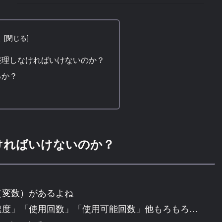
Illustrator DaVinci
Resolve Premiere
Lightroom
次
Photoshop 板タブ 液
タブ ペンタブ用 マウ
整理しなければいけないのか？
ス Windows/Mac対応
るか？
| TOUR BOX | ペンタ
ブレット 通販
TourBox NEO 公式ストア プ
ロ…
ければいけないのか？
（変数）があるよね
速度」「使用回数」「使用可能回数」他もろもろ…