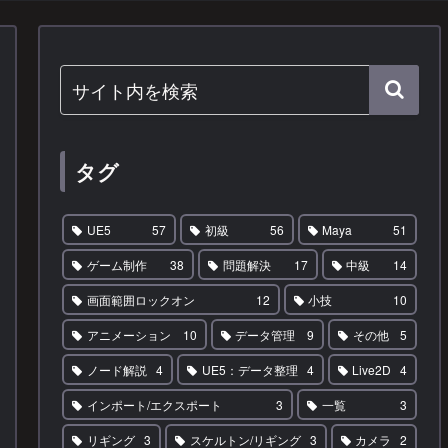
タグ
UE5
57
初級
56
Maya
51
ゲーム制作
38
問題解決
17
中級
14
画面範囲ロックオン
12
小技
10
アニメーション
10
データ管理
9
その他
5
ノード解説
4
UE5：データ整理
4
Live2D
4
インポート/エクスポート
3
一覧
3
リギング
3
スケルトン/リギング
3
カメラ
2