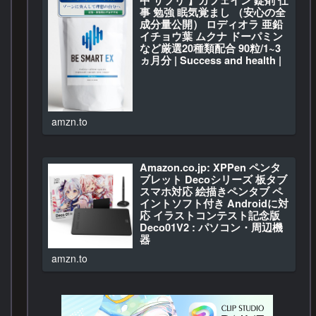
事 勉強 眠気覚まし （安心の全
成分量公開） ロディオラ 亜鉛
イチョウ葉 ムクナ ドーパミン
など厳選20種類配合 90粒/1~3
ヵ月分 | Success and health |
亜鉛
BE SMART EX 【 集中 サプリ…
amzn.to
Amazon.co.jp: XPPen ペンタ
ブレット Decoシリーズ 板タブ
スマホ対応 絵描きペンタブ ペ
イントソフト付き Androidに対
応 イラストコンテスト記念版
Deco01V2 : パソコン・周辺機
器
Amazon.co.jp: XPPen …
amzn.to