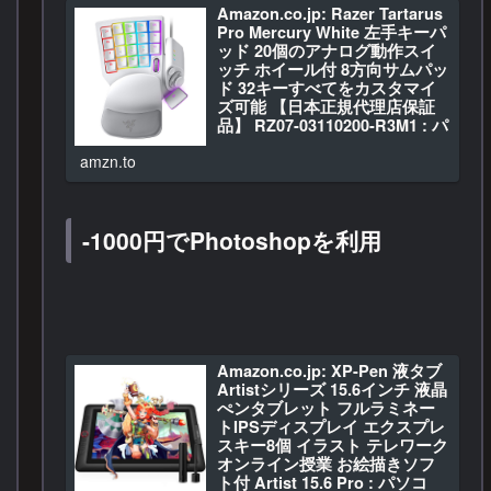
】 : パソコン・周辺機器
Amazon.co.jp: Razer Tartarus
Amazon.co.jp: Logico…
Pro Mercury White 左手キーパ
ッド 20個のアナログ動作スイ
ッチ ホイール付 8方向サムパッ
ド 32キーすべてをカスタマイ
ズ可能 【日本正規代理店保証
品】 RZ07-03110200-R3M1 : パ
ソコン・周辺機器
amzn.to
Amazon.co.jp: Razer …
-1000円でPhotoshopを利用
Amazon.co.jp: XP-Pen 液タブ
Artistシリーズ 15.6インチ 液晶
ぺンタブレット フルラミネー
トIPSディスプレイ エクスプレ
スキー8個 イラスト テレワーク
オンライン授業 お絵描きソフ
ト付 Artist 15.6 Pro : パソコ