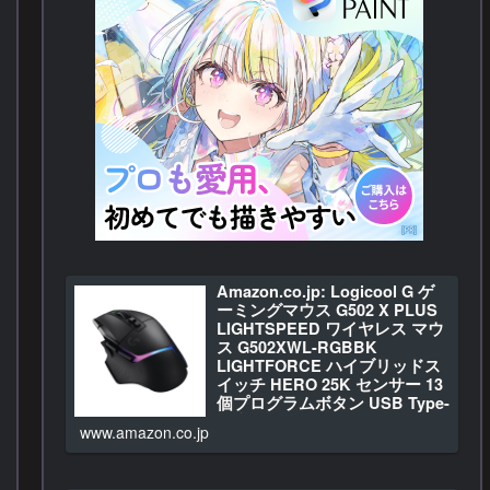
Amazon.co.jp: Logicool G ゲ
ーミングマウス G502 X PLUS
LIGHTSPEED ワイヤレス マウ
ス G502XWL-RGBBK
LIGHTFORCE ハイブリッドス
イッチ HERO 25K センサー 13
個プログラムボタン USB Type-
C 充電 LIGHTSYNC RGB
www.amazon.co.jp
POWERPLAY 対応 G502X ブラ
ック 国内正規品 【 ファイナル
ファンタジー XIV 推奨モデル