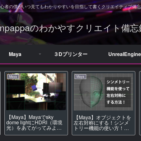
心者の僕がいつ見てもわかりやすいを目指して書くクリエイティブ備忘
Unpappaのわかやすクリエイト備忘
Maya
３Dプリンター
UnrealEngine
Maya
Maya
【Maya】Mayaでsky
【Maya】オブジェクトを
dome lightにHDRI（環境
左右対称にする！シンメ
光）をあてがってみよ
トリー機能の使い方！
う！【レンダリング】
【モデリング】