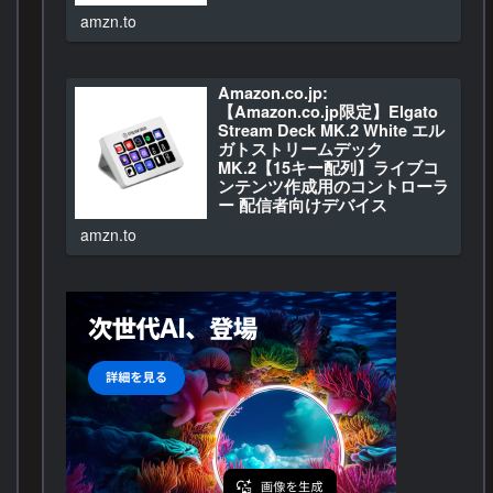
ン・周辺機器
amzn.to
Amazon.co.jp: XP-Pen…
Amazon.co.jp:
【Amazon.co.jp限定】Elgato
Stream Deck MK.2 White エル
ガトストリームデック
MK.2【15キー配列】ライブコ
ンテンツ作成用のコントローラ
ー 配信者向けデバイス
OBS/Twitch​/YouTube連携
amzn.to
Mac/PC対応 : パソコン・周辺
機器
Amazon.co.jp: 【Amazo…