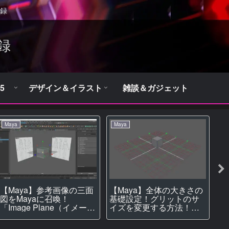
録
録
5
デザイン＆イラスト
雑談＆ガジェット
Maya
Maya
M
【Maya】参考画像の三面
【Maya】全体の大きさの
【
図をMayaに召喚！
基礎設定！グリットのサ
何
「Image Plane（イメージ
イズを変更する方法！
示
プレーン）」の使い方！
【モデリング】
グ
【モデリング】