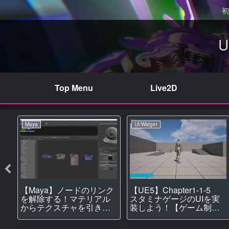
初
Top Menu
Live2D
Maya
UI/Widget
の
【Maya】ノードのリンク
【UE5】Chapter1-1-5
リ
を解除する！マテリアル
スタミナゲージのUIを実
ダ
からテクスチャを引き剝
装しよう！【ゲーム制
がす方法！【マテリア
作】【UI】
ル】