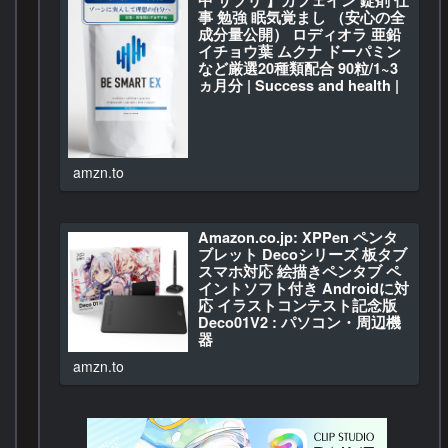
事 勉強 眠気覚まし （安心の全
成分量公開） ロディオラ 亜鉛
イチョウ葉 ムクナ ドーパミン
など厳選20種類配合 90粒/1~3
ヵ月分 | Success and health |
亜鉛
BE SMART EX 【 集中 サプリ…
amzn.to
Amazon.co.jp: XPPen ペンタ
ブレット Decoシリーズ 板タブ
スマホ対応 絵描きペンタブ ペ
イントソフト付き Androidに対
応 イラストコンテスト記念版
Deco01V2 : パソコン・周辺機
器
Amazon.co.jp: XPPen …
amzn.to