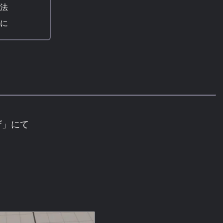
タブ ペンタブ用 マウ
法
ス Windows/Mac対応
に
| TOUR BOX | ペンタ
ブレット 通販
TourBox NEO 公式ストア プ
ロ…
ザ」にて