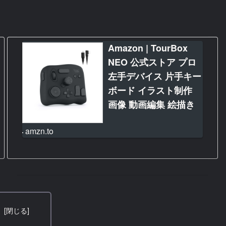
Amazon | TourBox
NEO 公式ストア プロ
左手デバイス 片手キー
ボード イラスト制作
画像 動画編集 絵描き
アニメ デザイン 絵師
amzn.to
カスタム マクロ ショ
ートカット ブラインド
操作 Clip Studio Paint
Illustrator DaVinci
Resolve Premiere
Lightroom
次
Photoshop 板タブ 液