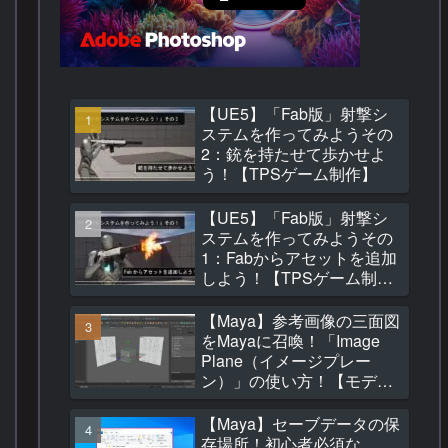
【UE5】「Fab版」射撃シ
ステムを作ってみようその
2：銃を持たせて歩かせよ
う！【TPSゲーム制作】
【UE5】「Fab版」射撃シ
ステムを作ってみようその
1：Fabからアセットを追加
しよう！【TPSゲーム制
作】
【Maya】参考画像の三面図
をMayaに召喚！「Image
Plane（イメージプレー
ン）」の使い方！【モデリ
ング】
【Maya】セーブデータの保
存場所！初心者必須な