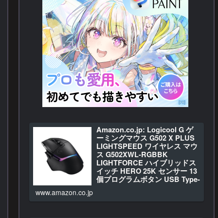
Amazon.co.jp: Logicool G ゲ
ーミングマウス G502 X PLUS
LIGHTSPEED ワイヤレス マウ
ス G502XWL-RGBBK
LIGHTFORCE ハイブリッドス
イッチ HERO 25K センサー 13
個プログラムボタン USB Type-
C 充電 LIGHTSYNC RGB
www.amazon.co.jp
POWERPLAY 対応 G502X ブラ
ック 国内正規品 【 ファイナル
ファンタジー XIV 推奨モデル