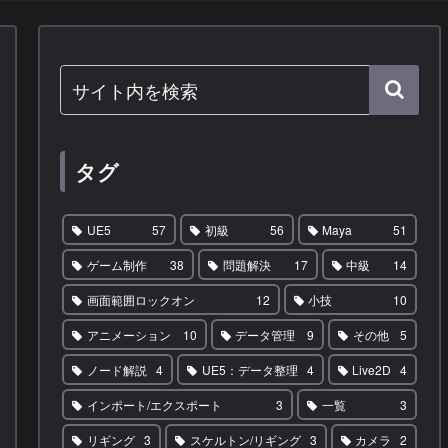
タグ
UE5
57
初級
56
Maya
51
ゲーム制作
38
問題解決
17
中級
14
画面範囲ロックオン
12
小技
10
アニメーション
10
データ管理
9
その他
5
ノード解説
4
UE5：データ整理
4
Live2D
4
インポート/エクスポート
3
一覧
3
リギング
3
スケルトン/リギング
3
カメラ
2