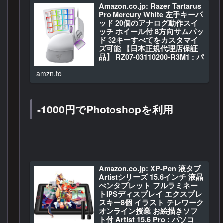
】 : パソコン・周辺機器
Amazon.co.jp: Razer Tartarus
Amazon.co.jp: Logico…
Pro Mercury White 左手キーパ
ッド 20個のアナログ動作スイ
ッチ ホイール付 8方向サムパッ
ド 32キーすべてをカスタマイ
ズ可能 【日本正規代理店保証
品】 RZ07-03110200-R3M1 : パ
ソコン・周辺機器
amzn.to
Amazon.co.jp: Razer …
-1000円でPhotoshopを利用
Amazon.co.jp: XP-Pen 液タブ
Artistシリーズ 15.6インチ 液晶
ぺンタブレット フルラミネー
トIPSディスプレイ エクスプレ
スキー8個 イラスト テレワーク
オンライン授業 お絵描きソフ
ト付 Artist 15.6 Pro : パソコ