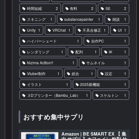
時間短縮
2
有料
2
SE
2
スキニング
1
substancepainter
1
雑談
1
Unity
1
VRChat
1
不具合修正
1
UI
1
ハイパーシェード
1
自作PC
1
レンダリング
1
配列
1
IK
1
Nizima Acttion!!
1
サムネイル
1
Vtuber制作
1
総合
1
設定
1
イラスト
1
2025新機能
1
３Dプリンター（Bambu_Lab）
1
スケルトン
1
おすすめ集中サプリ
Amazon | BE SMART EX 【 集
中 サプリ 】カフェイン 錠剤 仕