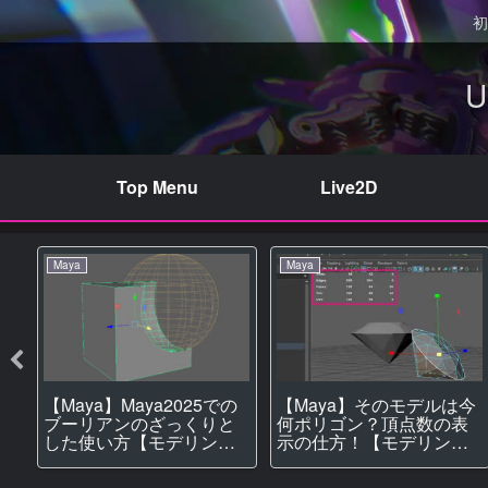
初
Top Menu
Live2D
Maya
Maya
【Maya】Maya2025での
し
【Maya】そのモデルは今
ブーリアンのざっくりと
！
何ポリゴン？頂点数の表
した使い方【モデリン
示の仕方！【モデリン
グ】
グ】