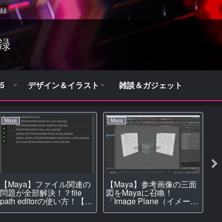
録
録
5
デザイン＆イラスト
雑談＆ガジェット
Maya
Maya
M
【Maya】ファイル関連の
【Maya】参考画像の三面
【
問題が全部解決！？file
図をMayaに召喚！
保
path editorの使い方！【テ
「Image Plane（イメージ
Pr
クスチャ】
プレーン）」の使い方！
S
【モデリング】