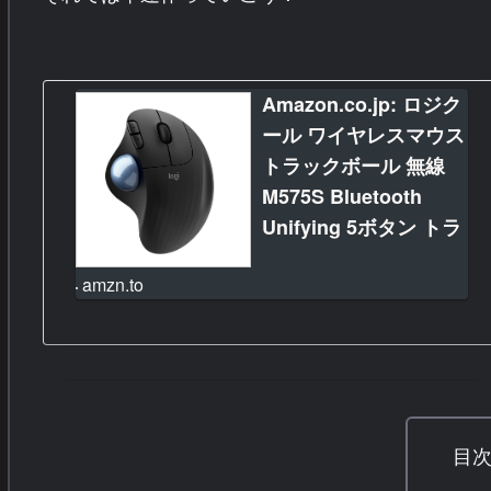
Amazon.co.jp: ロジク
ール ワイヤレスマウス
トラックボール 無線
M575S Bluetooth
Unifying 5ボタン トラ
ックボールマウス ワイ
amzn.to
ヤレス マウス
windows mac iPad
Chrome 電池寿命最大
24ケ月 M575 ブラック
国内正規品 : パソコ
ン・周辺機器
目
Amazon.co.jp: ロジクール …