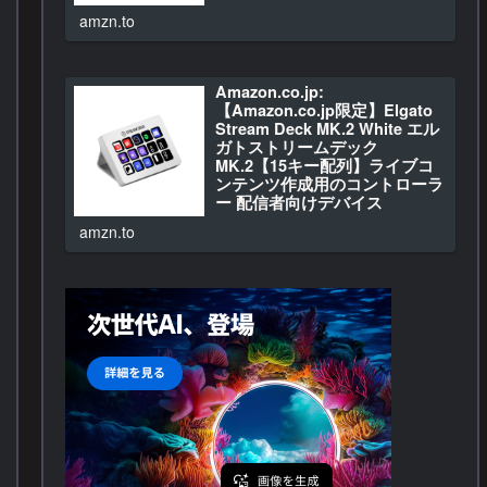
ン・周辺機器
amzn.to
Amazon.co.jp: XP-Pen…
Amazon.co.jp:
【Amazon.co.jp限定】Elgato
Stream Deck MK.2 White エル
ガトストリームデック
MK.2【15キー配列】ライブコ
ンテンツ作成用のコントローラ
ー 配信者向けデバイス
OBS/Twitch​/YouTube連携
amzn.to
Mac/PC対応 : パソコン・周辺
機器
Amazon.co.jp: 【Amazo…