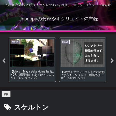
初心者の僕がいつ見てもわかりやすいを目指して書くクリエイティブ備忘録
Unpappaのわかやすクリエイト備忘録
Maya
Maya
Ma
【Maya】Mayaでsky dome lightに
リゴ
【M
【Maya】オブジェクトを左右対称
HDRI（環境光）をあてがってみよ
デ
画
にする！シンメトリー機能の使い
う！【レンダリング】
【
方！【モデリング】
PR
スケルトン