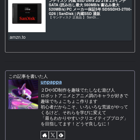
ンディスク 内蔵 SSD Ultra 3D 2TB 2.5インチ
SATA (読み出し最大 560MB/s 書込み最大
520MB/s) PC メーカー保証5年 SDSSDH3-2T00-
G26 | SanDisk | 内蔵SSD 通販
【 サンディスク 正規品 】 SanDi…
amzn.to
この記事を書いた人
unpappa
２Dや3D制作を趣味でたしなむ遊び人
ロボットアニメとアニメ調のキャラが好きで
趣味でちょこちょこ作ります
初心者だからこそ、いろいろな荒波がやって
くるけど、それらを学びに変えて
「最もわかりやすいクリエイティブブログ」
を目指してます！どうぞ良しなに！